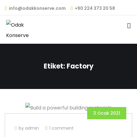
info@odakkonserve.com
+90 224 373 20 58
Etiket:
Factory
3 Ocak 2021
by admin
1 comment