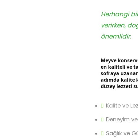
Herhangi bir 
verirken, d
önemlidir.
Meyve konserve
en kaliteli ve 
sofraya uzanan
adımda kalite 
düzey lezzeti
Kalite ve Le
Deneyim ve
Sağlık ve G