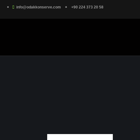
info@odakkonserve.com
+90 224 373 20 58