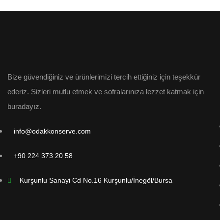
Bize güvendiğiniz ve ürünlerimizi tercih ettiğiniz için teşekkür
ederiz. Sizleri mutlu etmek ve sofralarınıza lezzet katmak için
buradayız.
info@odakkonserve.com
+90 224 373 20 58
Kurşunlu Sanayi Cd No.16 Kurşunlu/İnegöl/Bursa