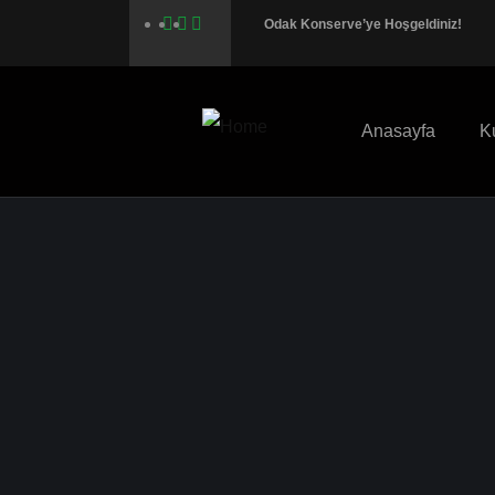
Odak Konserve’ye Hoşgeldiniz!
Anasayfa
K