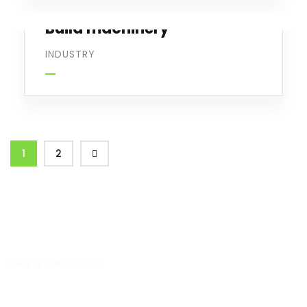
Build machinery
INDUSTRY
1
2
Get a Free Quote
Leading Work That Saves