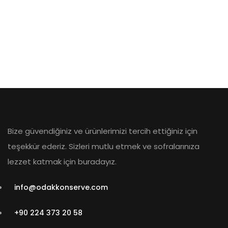
$
500.00
Aroma Diffuser Jasmine
Bize güvendiğiniz ve ürünlerimizi tercih ettiğiniz için
teşekkür ederiz. Sizleri mutlu etmek ve sofralarınıza
$
500.00
lezzet katmak için buradayız.
Astor Slipper Chair
info@odakkonserve.com
+90 224 373 20 58