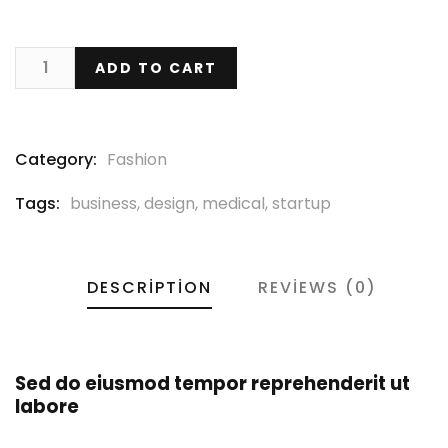
ADD TO CART
Category:
Fashion
Tags:
business
,
design
,
medical
,
startup
DESCRIPTION
REVIEWS (0)
Sed do eiusmod tempor reprehenderit ut
labore