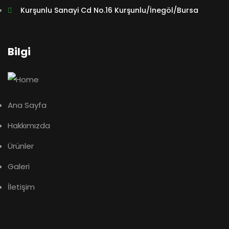
Kurşunlu Sanayi Cd No.16 Kurşunlu/İnegöl/Bursa
$
689.00
Malachite Carnaby Mug
Bilgi
Ana Sayfa
Hakkımızda
Ürünler
RAR Rocking Arm chair
Galeri
İletişim