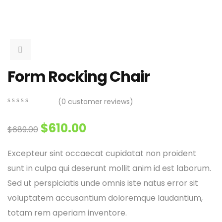
Form Rocking Chair
(
0
customer reviews)
0
5
0
out
$
610.00
$
689.00
of
based
on
Excepteur sint occaecat cupidatat non proident
customer
ratings
sunt in culpa qui deserunt mollit anim id est laborum.
Sed ut perspiciatis unde omnis iste natus error sit
voluptatem accusantium doloremque laudantium,
totam rem aperiam inventore.