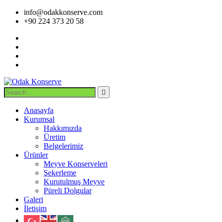
info@odakkonserve.com
+90 224 373 20 58
Anasayfa
Kurumsal
Hakkımızda
Üretim
Belgelerimiz
Ürünler
Meyve Konserveleri
Şekerleme
Kurutulmuş Meyve
Püreli Dolgular
Galeri
İletişim