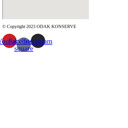
© Copyright 2023 ODAK KONSERVE
Youtube
Facebook-
Instagram
square