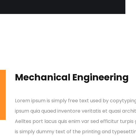
Mechanical Engineering
Lorem ipsum is simply free text used by copytypin
ipsum quia quaed inventore veritatis et quasi archi
Aelltes port lacus quis enim var sed efficitur turpis
is simply dummy text of the printing and typesettin