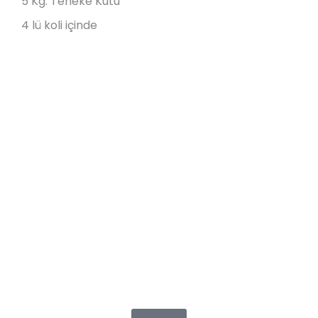
5 Kg. Teneke Kutu
4 lü koli içinde