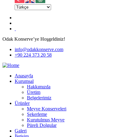
Odak Konserve’ye Hoşgeldiniz!
info@odakkonserve.com
+90 224 373 20 58
Anasayfa
Kurumsal
Hakkımızda
Üretim
Belgelerimiz
Ürünler
Meyve Konserveleri
Şekerleme
Kurutulmuş Meyve
Püreli Dolgular
Galeri
İletişim