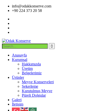
info@odakkonserve.com
+90 224 373 20 58
Anasayfa
Kurumsal
Hakkımızda
Üretim
Belgelerimiz
Ürünler
Meyve Konserveleri
Şekerleme
Kurutulmuş Meyve
Püreli Dolgular
Galeri
İletişim