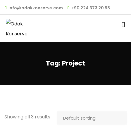
info@odakkonserve.com
+90 224 373 20 58
Tag:
Project
Showing all 3 results