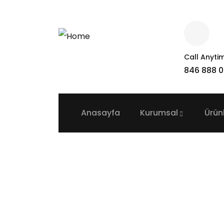
Call Anyti
846 888 
Anasayfa
Kurumsal
Ürün