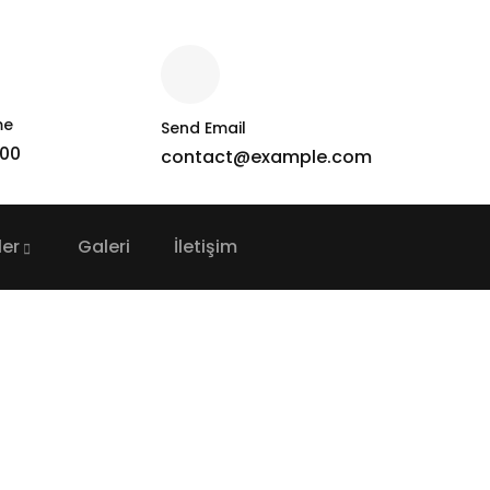
me
Send Email
000
contact@example.com
ler
Galeri
İletişim